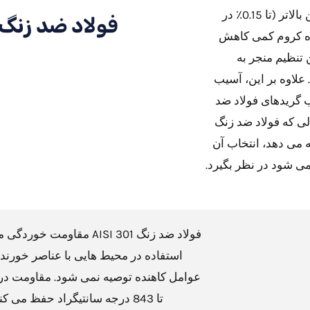
با این حال، علیرغم استحکام افزایش یافته آن به دلیل محتوای کربن بالاتر (تا 0.15٪ در
فولاد ضد زنگ 301 چیست
 فولاد ضد زنگ 301 دارای محدوده کروم کمی کاهش
ا 304 که 18٪ تا 20 است. ٪. این تنظیم منجر به
 خوردگی نسبت به همتای 304 می شود. علاوه بر این، آسیب
ب گریدهای فولاد ضد
لی که فولاد ضد زنگ
ائه می دهد، انتخاب آن
ی شود در نظر بگیرد.
فولاد ضد زنگ AISI 301 مق
استفاده در محیط هایی با عناصر خورنده 
عوامل کاهنده توصیه نمی شود. مقاومت در 