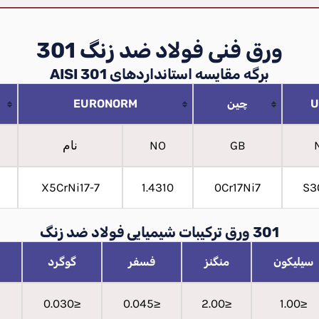
ورق فنی فولاد ضد زنگ 301
برگه مقایسه استانداردهای AISI 301
U
چین
EURONORM
GB
NO
نام
X5CrNi17-7
1.4310
0Cr17Ni7
S3
301 ورق ترکیبات شیمیایی فولاد ضد زنگ
سیلیکون
منگنز
فسفر
گوگرد
≤0.030
≤0.045
≤2.00
≤1.00