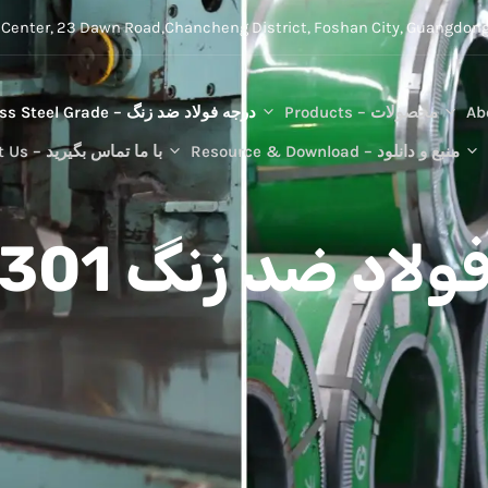
محصولات – Products
درجه فولاد ضد زنگ – Stainless Steel Grade
منبع و دانلود – Resource & Download
با ما تماس بگیرید – Contact Us
ولاد ضد زنگ 301