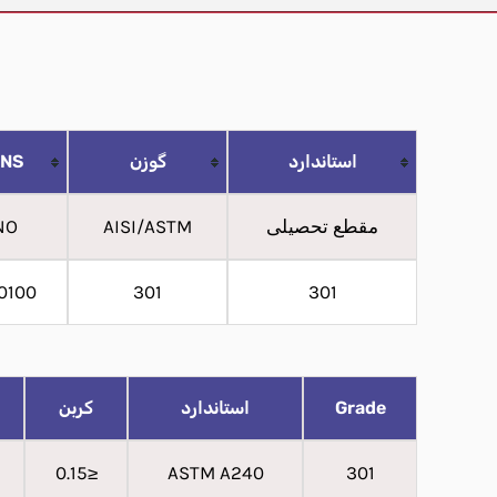
استاندارد
گوزن
NS
مقطع تحصیلی
AISI/ASTM
NO
0100
301
301
Grade
استاندارد
کربن
≤0.15
ASTM A240
301