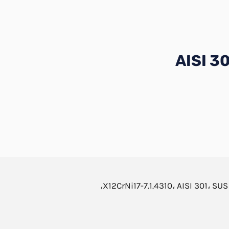
درجه 301، X12CrNi17-7.1.4310، AISI 301، SUS 301، X5CrNi17-7، UNS S30100،