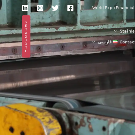
G
E
T
A
Q
U
فارسی
O
T
E