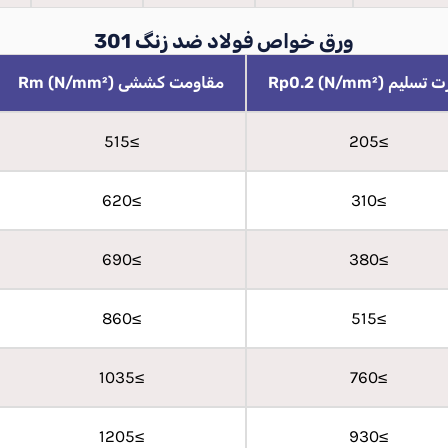
ورق خواص فولاد ضد زنگ 301
سلیم Rp0.2 (N/mm²)
مقاومت کششی Rm (N/mm²)
≥515
≥205
≥620
≥310
≥690
≥380
≥860
≥515
≥1035
≥760
≥1205
≥930