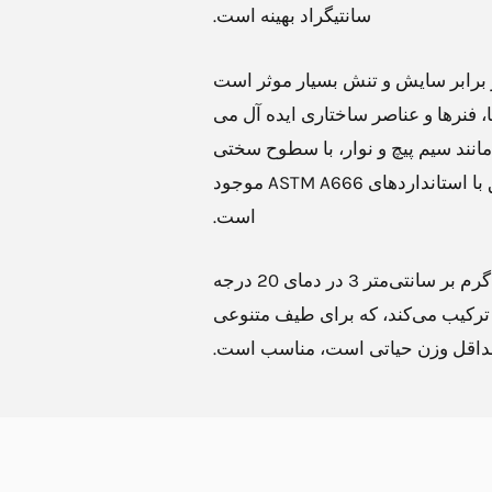
سانتیگراد بهینه است.
ود در برابر سایش و تنش بسیار موثر است
ا، فنرها و عناصر ساختاری ایده آل می
مانند سیم پیچ و نوار، با سطوح سختی
مختلف از آنیل تا فوق کامل سخت، مطابق با استانداردهای ASTM A666 موجود
است.
فولاد ضد زنگ AISI 301 با چگالی 8.00 گرم بر سانتی‌متر 3 در دمای 20 درجه
 ترکیب می‌کند، که برای طیف متنوعی
 حداقل وزن حیاتی است، مناسب است.