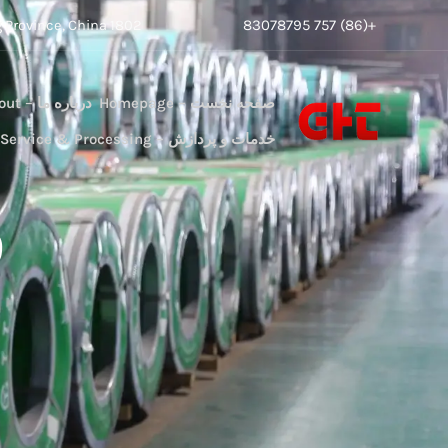
رش
+(86) 757 83078795
1802 World Expo Financial Center, 23 Dawn Road,Chancheng District, Foshan City, Guangdong Province, China
ه
حتوا
صفحه نخست – Homepage
درباره ما – About
خدمات و پردازش – Service & Processing
ف