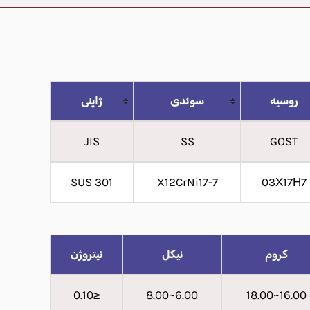
روسیه
سوئدی
ژاپنی
JIS
SS
GOST
SUS 301
X12CrNi17-7
03Х17Н7
کروم
نیکل
نیتروژن
≤0.10
6.00~8.00
16.00~18.00