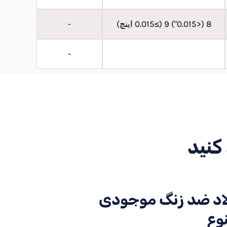
8 (<0.015") 9 (≥0.015 اینچ)
-
-
د ضد زنگ موجودی
وع