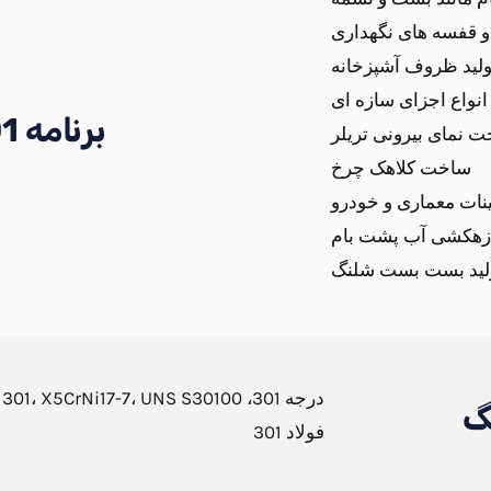
قفسه های نگهداری
ولید ظروف آشپزخانه
نواع اجزای سازه ای
برنامه AISI 301
 نمای بیرونی تریلر
ساخت کلاهک چرخ
نات معماری و خودرو
زهکشی آب پشت بام
لید بست بست شلنگ
فولاد 301