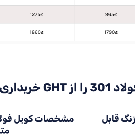
≥1275
≥965
≥1860
≥1790
ز GHT خریداری کنید
نگ قابل
مشخصات کویل فولا
متن